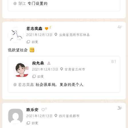
@
邹江
专门设置的
4
F
2
若志奕鑫
2021年12月13日
云南省昆明市石林县
回复
低欲望社会
B
1
段先森
2021年12月13日
甘肃省兰州市
回复
@
若志奕鑫
社会很单纯，复杂的是个人
3
F
0
欧乐安
2021年12月13日
四川省成都市
回复