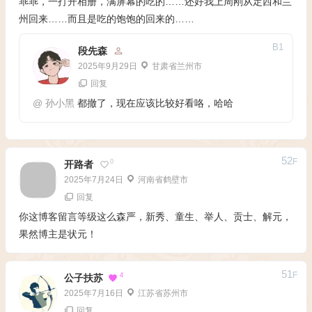
乖乖，一打开相册，满屏幕的吃的……还好我上周刚从定西和兰
州回来……而且是吃的饱饱的回来的……
B
1
段先森
2025年9月29日
甘肃省兰州市
回复
@
孙小黑
都撤了，现在应该比较好看咯，哈哈
52
F
0
开路者
2025年7月24日
河南省鹤壁市
回复
你这博客留言等级这么森严，新秀、童生、举人、贡士、解元，
果然博主是状元！
51
F
4
公子扶苏
2025年7月16日
江苏省苏州市
回复