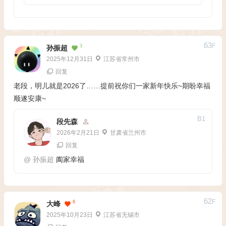
63
F
3
孙振超
2025年12月31日
江苏省常州市
回复
老段，明儿就是2026了……提前祝你们一家新年快乐~期盼幸福
顺遂安康~
B
1
段先森
2026年2月21日
甘肃省兰州市
回复
@
孙振超
阖家幸福
62
F
6
大峰
2025年10月23日
江苏省无锡市