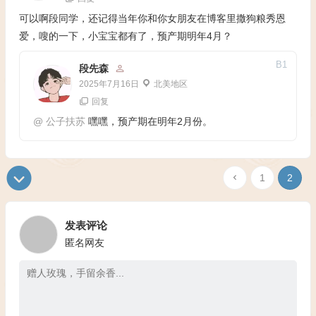
可以啊段同学，还记得当年你和你女朋友在博客里撒狗粮秀恩
爱，嗖的一下，小宝宝都有了，预产期明年4月？
B
1
段先森
2025年7月16日
北美地区
回复
@
公子扶苏
嘿嘿，预产期在明年2月份。
1
2
发表评论
匿名网友