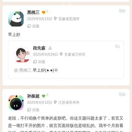
56
F
2
黑桃三
2025年9月23日
安徽省芜湖市
回复
早上好
B
1
段先森
2025年9月29日
甘肃省兰州市
回复
@
黑桃三
早上好(●.●)🌞
55
F
3
孙振超
2025年9月10日
江苏省常州市
回复
老段，不行咱换个简单的皮肤吧。你这主题问题太多了，首页又
是一堆打不开的图片，留言页面排版也是错乱的。我半个月前看