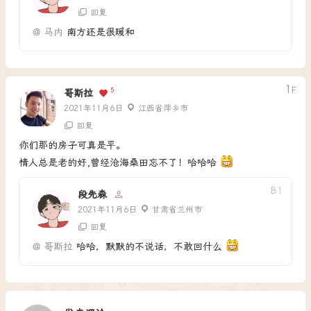
回复
@
马内
南方还是很暖和
1
F
5
哥斯拉
2021年11月6日
江西省萍乡市
回复
你们那的房子可真是平。
情人总是老的好,曾经沧海桑田忘不了！哈哈哈
B
1
段先森
2021年11月6日
甘肃省兰州市
回复
@
哥斯拉
哈哈，默默的不说话，不敢回什么