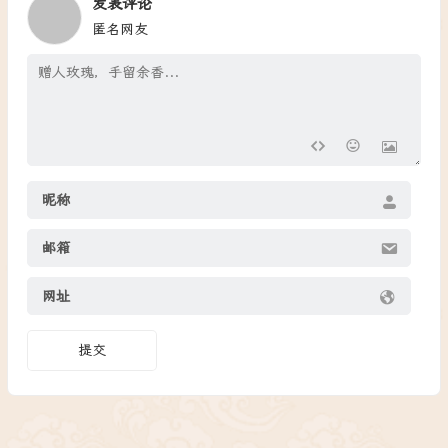
发表评论
匿名网友
昵称
邮箱
网址
提交