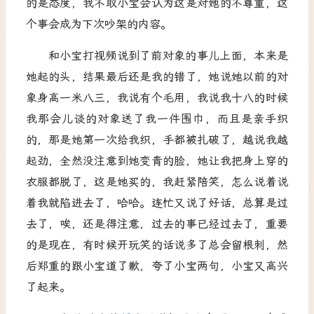
的是态度，我不取小宝会认为这是对她的不尊重，这
个事会成为下次吵架的内容。
和小宝打视频说到了前对象的事儿上面，本来是
她起的头，结果最后还是我的错了，她说她以前的对
象身高一米八三，我说有个毛用，我说我十八的时候
我那会儿谈的对象送了我一件围巾，而且是亲手织
的，那是她第一次给我织，手都被扎破了，越说我越
起劲，全然没注意到她变青的脸，她让我把身上穿的
衣服都脱了，这是她买的，我赶紧陪笑，怎么说着说
着我就陷进去了，哈哈。连忙又说了好话，总算是过
去了，唉，还是得注意，过去的事已经过去了，重要
的是现在，有时候开玩笑的话说多了总会留根刺，然
后郑重的跟小宝道了歉，夸了小宝两句，小宝又高兴
了起来。