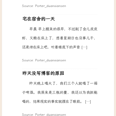
Source: Porter_duanxiansen
宅在宿舍的一天
早晨 早上醒来的很早，不过刷了会儿皮皮
虾，又赖在床上了，想着星期日也没事儿干，
还是待在床上吧，听着楼底下的声音 […]
Source: Porter_duanxiansen
昨天没写博客的原因
昨天晚上喝大了，我们三个人就喝了一箱
子啤酒。我原来是三瓶的量，我还以为我挺能
喝的，结果现实的事实就摆在了眼前。 […]
Source: Porter_duanxiansen