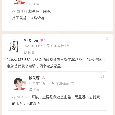
回复
@
哥斯拉
就是啊，好险。
洋芋就是土豆马铃薯
6
F
4
Mr.Chou
2021年11月6日
广东省惠州市
回复
我这边是7.58/L，这次的调整好像只涨了30块/吨…我出行能小
电驴替代就小电驴，四个轮放家里。
B
1
段先森
2021年11月6日
甘肃省兰州市
回复
@
Mr.Chou
可以，主要是我这边山路，而且没有去我家
的班车，只能倒车