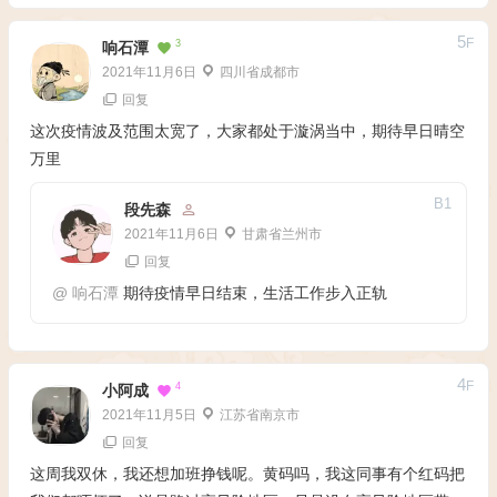
5
F
3
响石潭
2021年11月6日
四川省成都市
回复
这次疫情波及范围太宽了，大家都处于漩涡当中，期待早日晴空
万里
B
1
段先森
2021年11月6日
甘肃省兰州市
回复
@
响石潭
期待疫情早日结束，生活工作步入正轨
4
F
4
小阿成
2021年11月5日
江苏省南京市
回复
这周我双休，我还想加班挣钱呢。黄码吗，我这同事有个红码把