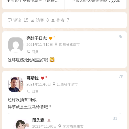
小宝这个不接电话的问题得谈谈了
下雪天吃火锅美美哒，yyds
15
8
7
评论
访客
作者
8
F
2
亮娃子日志
2021年11月15日
四川省成都市
回复
这环境感觉比城里好哦
7
F
5
哥斯拉
2021年11月6日
江西省萍乡市
回复
还好没抽查到你。
洋芋就是土豆马铃薯吧？
B
1
段先森
2021年11月6日
甘肃省兰州市