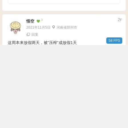
2
F
3
悟空
2021年11月5日
河南省郑州市
回复
58 FPS
这周本来放假两天，被”压榨”成放假1天
B
1
段先森
2021年11月5日
甘肃省兰州市
回复
@
悟空
还好，能休息一天算一天
1
F
4
马内
2021年11月5日
浙江省
回复
农村砖瓦房