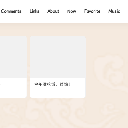
Comments
Links
About
Now
Favorite
Music
冷
中午没吃饭，好饿！