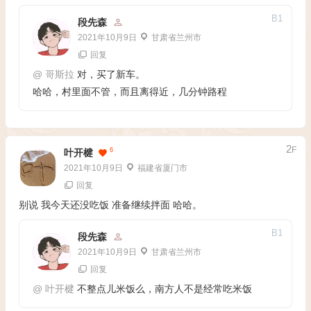
B
1
段先森
2021年10月9日
甘肃省兰州市
回复
@
哥斯拉
对，买了新车。
哈哈，村里面不管，而且离得近，几分钟路程
2
F
6
叶开楗
2021年10月9日
福建省厦门市
回复
别说 我今天还没吃饭 准备继续拌面 哈哈。
B
1
段先森
2021年10月9日
甘肃省兰州市
回复
@
叶开楗
不整点儿米饭么，南方人不是经常吃米饭