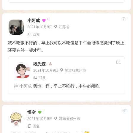
7
F
4
小阿成
2021年10月9日
江苏省
回复
我不吃饭不行的，早上我可以不吃但是中午会很饿感觉到了晚上
还要在补一顿才行。
B
1
段先森
2021年10月9日
甘肃省兰州市
回复
@
小阿成
我也一样，早上不吃行，中午必须吃
6
F
3
悟空
2021年10月9日
河南省郑州市
回复