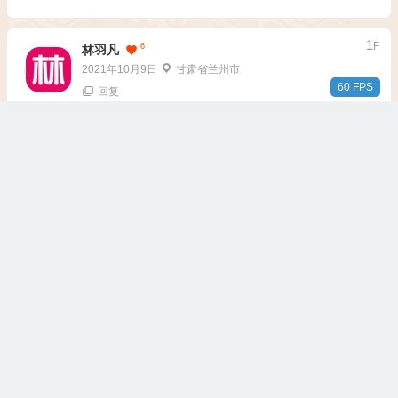
1
F
6
林羽凡
2021年10月9日
甘肃省兰州市
53 FPS
回复
你们这食堂不是按人数差不多做的饭么，怎么感觉你每次吃饭靠
运气。
B
1
段先森
2021年10月9日
甘肃省兰州市
回复
@
林羽凡
可能是刚上班，以为人少吧
发表评论
匿名网友