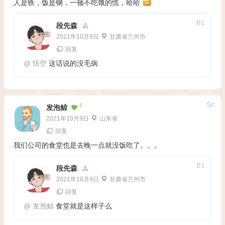
人是铁，饭是钢，一顿不吃饿的慌，哈哈
B
1
段先森
2021年10月9日
甘肃省兰州市
回复
@
悟空
这话说的没毛病
5
F
3
发泡鲸
2021年10月9日
山东省
回复
我们公司的食堂也是去晚一点就没饭吃了。。。
B
1
段先森
2021年10月9日
甘肃省兰州市
回复
@
发泡鲸
食堂就是这样子么