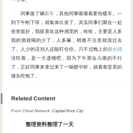
一下午。
同事接了辆
新车
，其他同事嚷嚷着要给暖车。一
到下午刚下班，就集体出发了。其实同事们聚在一起
坐坐挺好，我挺喜欢这种感觉的，哈哈，主要是人多
我的酒就喝的少了，人多嘛，稍微不注意就混过去
了。人少的话别人还能盯住你。只不过晚上的
柴火鸡
没吃着，是一大遗憾吧，因为下午那会儿饿的不行
了，正好同事来拿过来了一锅翅中虾，就着食堂里的
馒头吃饱了。
Related Content
From Chiral Network:
Capital Knot City
整理资料整理了一天