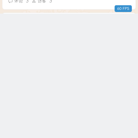
3
3
评论
访客
60 FPS
3
F
5
夜未央
2021年10月23日
陕西省渭南市韩城市
回复
直接扫码付钱的药都不是招标进医院的，更不是集采的，贵是必
须的。
2
F
6
林羽凡
2021年10月23日
甘肃省
回复
无论年轻时，挣了多少，最终都要赔进医院里
1
F
3
邹江博客
2021年10月23日
湖北省武汉市
回复
如今这世代,都不敢生病,小病都能给你看出大病来.