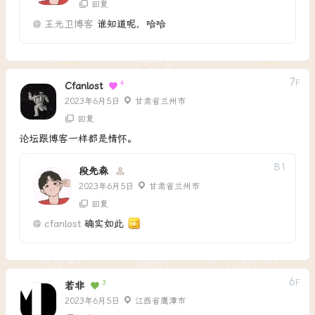
回复
@
王光卫博客
谁知道呢，哈哈
7
F
4
Cfanlost
2023年6月5日
甘肃省兰州市
回复
论坛跟博客一样都是情怀。
B
1
段先森
2023年6月5日
甘肃省兰州市
回复
@
cfanlost
确实如此
6
F
3
若非
2023年6月5日
江西省鹰潭市