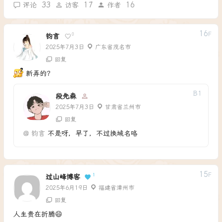
33
17
16
评论
访客
作者
16
F
0
钧言
2025年7月3日
广东省茂名市
回复
新弄的？
B
1
段先森
2025年7月3日
甘肃省兰州市
回复
@
钧言
不是呀，早了，不过换域名咯
15
F
1
过山峰博客
2025年6月19日
福建省漳州市
回复
人生贵在折腾😄