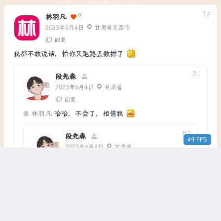
1
F
6
林羽凡
2023年6月4日
甘肃省定西市
回复
我都不敢说话，怕你又跑路丢数据了
B
1
段先森
2023年6月4日
甘肃省
回复
@
林羽凡
哈哈，不会了，相信我
B
2
段先森
49 FPS
2023年6月4日
甘肃省
回复
@
段先森
定时备份了，哈哈
B
1
1
王光卫博客