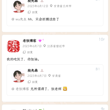
段先森
2023年6月12日
甘肃省兰州市
回复
@
wu先生
hh，只会折腾这些了
10
F
4
老张博客
2023年6月7日
江苏省宿迁市
回复
我的吃灰了，你加油。
B
1
段先森
2023年6月7日
甘肃省
回复
@
老张博客
无所谓得了，张老师
9
F
3