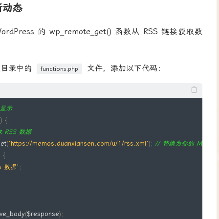
新动态
ress 的 wp_remote_get() 函数从 RSS 链接获取数
主题目录中的
文件，添加以下代码：
functions.php
并显示
()
{
获取 RSS 数据
et
(
'https://memos.duanxiansen.com/u/1/rss.xml'
);
// 替换为你的 Memos
)
{
s 数据'
;
eve_body
(
$response
);