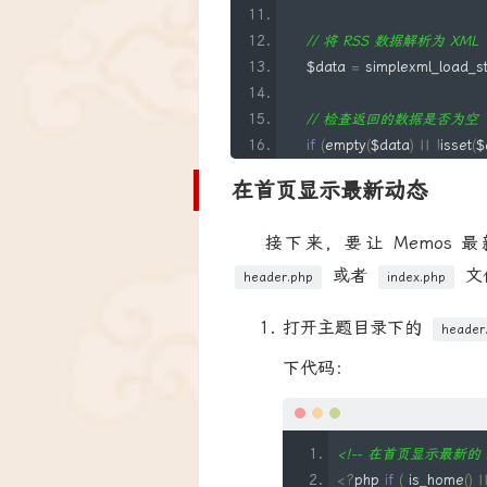
// 将 RSS 数据解析为 XML
    $data 
=
 simplexml_load_st
// 检查返回的数据是否为空
if
(
empty
(
$data
)
||
!
isset
(
$
return
'没有找到最新的 M
在首页显示最新动态
}
接下来，要让 Memos
// 获取最新一条动态
或者
文
    $latest_memo 
=
 $data
->
c
header.php
index.php
打开主题目录下的
// 将 RSS 中的时间转换为 W
header
    $rss_date 
=
(
string
)
$lates
下代码：
// 创建 DateTime 对象并
    $date 
=
new
DateTime
(
$rs
<!-- 在首页显示最新的 M
<?
php 
if
(
 is_home
()
|
// 将时间转换为 WordPres