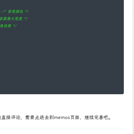
</h3>'
;
t 
.
'</p>'
;
5; /* 背景颜色 */
sc_html
(
$formatted_date
)
.
'</p>'
;
置容器最大宽度 */
圆角效果 */
os 最新动态
,
'display_latest_memo'
);
直接评论，需要点进去到memos页面，继续完善吧。
色 */