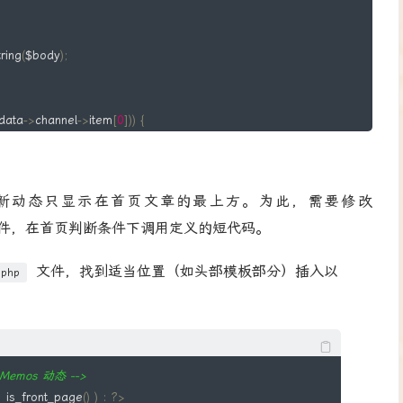
ring
(
$body
);
data
->
channel
->
item
[
0
]))
{
emos 动态'
;
 最新动态只显示在首页文章的最上方。为此，需要修改
件，在首页判断条件下调用定义的短代码。
hannel
->
item
[
0
];
文件，找到适当位置（如头部模板部分）插入以
ordPress 时区时间
.php
t_memo
->
pubDate
;
// 获取 RSS 中的发布时间
设置为 RSS 的时间
s_date
);
emos 动态 -->
|
 is_front_page
()
)
:
?>
s 时区