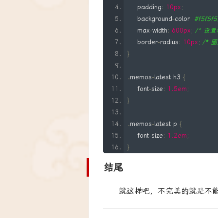
    $output 
.=
'<h3>最新动态：
    padding
:
10px
;
    $output 
.=
'<p>'
.
 $excerp
    background
-
color
:
#f5f5f
    $output 
.=
'<p>时间：'
.
 e
    max
-
width
:
600px
;
/* 设
    $output 
.=
'</div>'
;
    border
-
radius
:
10px
;
/* 
}
return
 $output
;
}
.
memos
-
latest h3 
{
    font
-
size
:
1.5em
;
// 创建一个短代码来显示 Mem
}
add_shortcode
(
'latest_memo'
.
memos
-
latest p 
{
    font
-
size
:
1.2em
;
}
结尾
.
memos
-
latest a 
{
    text
-
decoration
:
 none
;
就这样吧，不完美的就是不能
    color
:
#0073aa; /* 链接颜
}