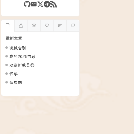
最新文章
凌晨告别
我的2025回顾
欢迎新成员😊
怀孕
适应期
 RSS 网址