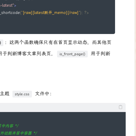
latest"
>
DateTimeZone
(
get_option
(
'timezone_string'
)));
_shortcode
(
'[raw][latest断开_memo][/raw]'
);
?>
s 格式
>
format
(
'Y-m-d H:i:s'
);
：这两个函数确保只有在首页显示动态，而其他页
态的主要内容）
)
_memo
->
description
;
用于判断博客文章列表页，
用于判断
is_front_page()
多300个字符）
ntent
,
0
,
300
);
00
)
{
f="'
.
 esc_url
(
$latest_memo
->
link
)
.
'" target="_blank">阅读更多</a>'
;
/
的主题
文件中：
style.css
'
.
 esc_url
(
$latest_memo
->
link
)
.
'" target="_blank">查看原文</a>'
;
//
间和链接
居中内容 */
test-memo memos-center">'
;
下外边距并居中容器 */