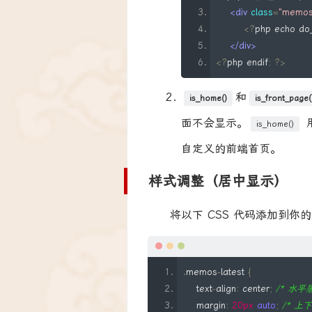
<div
class
=
"memos-
    $date
->
setTimezone
(
new
<?
php echo do
</div>
// 格式化时间为 Y-m-d H:i:
<?
php endif
;
?>
    $formatted_date 
=
 $date
-
和
is_home()
// 获取描述内容（通常是动
is_front_page(
    $content 
=
(
string
)
$latest
面不会显示。
is_home()
自定义的前端首页。
// 限制字数（例如，显示最
    $excerpt 
=
 mb_substr
(
$co
样式调整（居中显示）
if
(
mb_strlen
(
$content
)
>
3
        $excerpt 
.=
'... <a hre
将以下 CSS 代码添加到你
}
else
{
        $excerpt 
.=
' <a href="
}
.
memos
-
latest 
{
// 输出最新动态的内容、时
    text
-
align
:
 center
;
/* 水平
    $output 
=
'<div class="la
    margin
:
20px
auto
;
/* 上