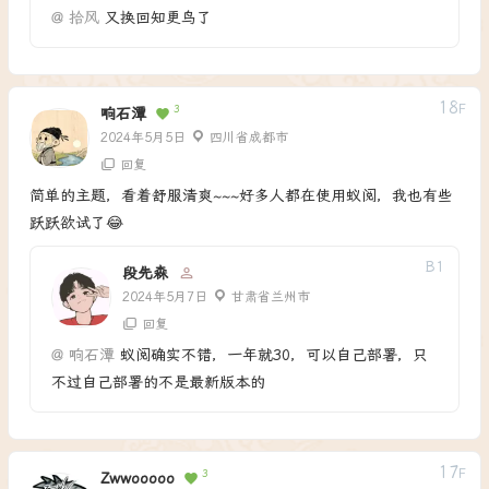
@
拾风
又换回知更鸟了
18
F
3
响石潭
2024年5月5日
四川省成都市
回复
简单的主题，看着舒服清爽~~~好多人都在使用蚁阅，我也有些
跃跃欲试了😂
B
1
段先森
2024年5月7日
甘肃省兰州市
回复
@
响石潭
蚁阅确实不错，一年就30，可以自己部署，只
不过自己部署的不是最新版本的
17
F
3
Zwwooooo