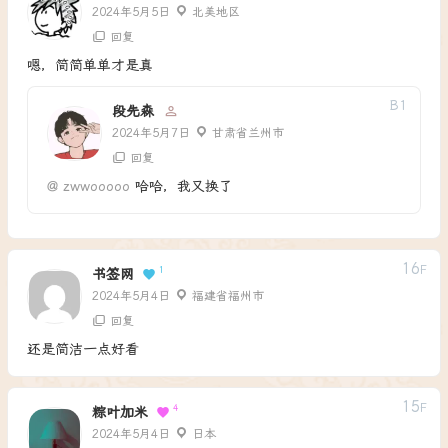
2024年5月5日
北美地区
回复
嗯，简简单单才是真
B
1
段先森
2024年5月7日
甘肃省兰州市
回复
@
zwwooooo
哈哈，我又换了
16
F
1
书签网
2024年5月4日
福建省福州市
回复
还是简洁一点好看
15
F
4
粽叶加米
2024年5月4日
日本