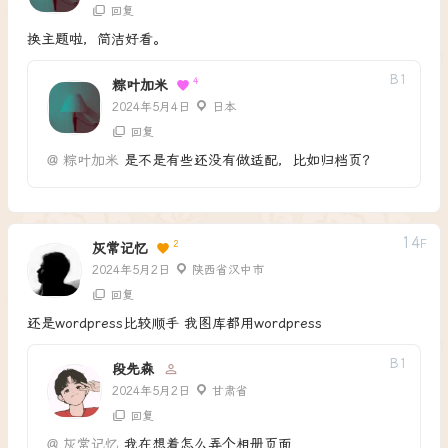
回复
换主题啦，简洁好看。
B
1
4
粽叶加米
2024年5月4日
日本
回复
@
粽叶加米
是不是有些还没有做适配，比如归档页？
14
F
2
灰常记忆
2024年5月2日
陕西省汉中市
回复
还是wordpress比较顺手 我图库都用wordpress
B
1
段先森
2024年5月2日
甘肃省
回复
@
灰常记忆
我在想着怎么弄个相册页面