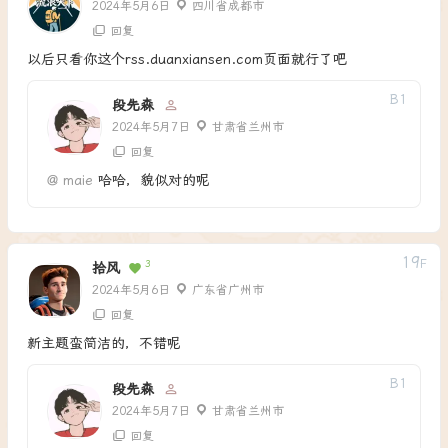
2024年5月6日
四川省成都市
回复
以后只看你这个rss.duanxiansen.com页面就行了吧
B
1
段先森
2024年5月7日
甘肃省兰州市
回复
@
maie
哈哈，貌似对的呢
19
F
3
拾风
2024年5月6日
广东省广州市
回复
新主题蛮简洁的，不错呢
B
1
段先森
2024年5月7日
甘肃省兰州市
回复