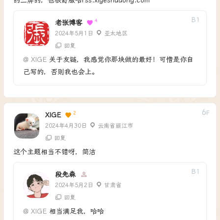
的三屏的，也很舒服哈rss.xigeshudong.com
B
1
4
老张博客
2024年5月1日
亚太地区
回复
@
XIGE
关于友链，我感觉你那块做的最好！可惜是你自
己写的，否则我也会上。
6
F
2
XIGE
2024年4月30日
云南省丽江市
回复
这个主题相当不错呀，简洁
B
1
段先森
2024年5月2日
甘肃省
回复
@
XIGE
相当满足我，哈哈