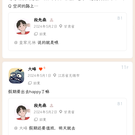
Q 空间的路上…
B
1
段先森
2024年5月2日
甘肃省
回复
@
皇家元林
说的就是哦
11
F
6
大峰
2024年5月1日
江苏省无锡市
回复
假期要出去happy了嘛
B
1
段先森
2024年5月2日
甘肃省
回复
@
大峰
假期还要值班，明天就去