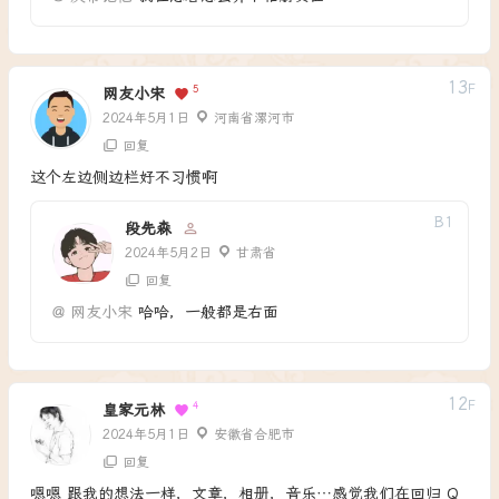
13
F
5
网友小宋
2024年5月1日
河南省漯河市
回复
这个左边侧边栏好不习惯啊
B
1
段先森
2024年5月2日
甘肃省
回复
@
网友小宋
哈哈，一般都是右面
12
F
4
皇家元林
2024年5月1日
安徽省合肥市
回复
嗯嗯 跟我的想法一样，文章，相册，音乐…感觉我们在回归 Q