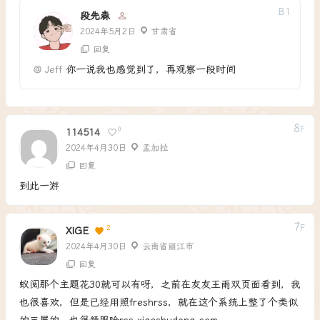
B
1
段先森
2024年5月2日
甘肃省
回复
@
Jeff
你一说我也感觉到了，再观察一段时间
8
F
0
114514
2024年4月30日
孟加拉
回复
到此一游
7
F
2
XIGE
2024年4月30日
云南省丽江市
回复
蚁阅那个主题花30就可以有呀，之前在友友王雨双页面看到，我
也很喜欢，但是已经用照freshrss，就在这个系统上整了个类似