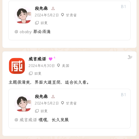
B
1
段先森
2024年5月2日
甘肃省
回复
@
obaby
那必须滴
3
F
4
威言威语
2024年4月30日
美国
回复
主题很清爽，界面大道至简，适合长久看。
B
1
段先森
2024年5月2日
甘肃省
回复
@
威言威语
嘿嘿，长久发展