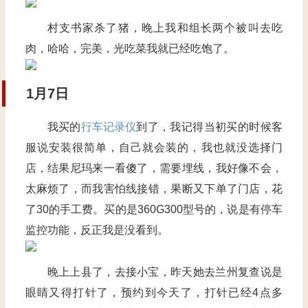
村支书家杀了猪，晚上我和组长两个被叫去吃
肉，哈哈，完美，光吃菜我就已经吃饱了。
1
月
7
日
我买的
行车记录仪
到了，我记得当初买的时候客
服说安装很简单，自己就会装的，我也就没选择门
店，结果尼玛来一看傻了，需要埋线，我好像不会，
太麻烦了，而我害怕线接错，果断又下单了门店，花
了
30
的手工费。买的是
360G300
型号的，说是有停车
监控功能，反正我是没看到。
晚上上县了，去接小宝，昨天她去兰州复查说是
眼睛又得打针了，预约到今天了，打针已经
4
点多