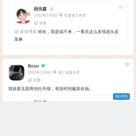
B
1
段先森
2022年1月9日
甘肃省兰州市
回复
@
老张博客
哈哈，我是搞不来，一看见这么多线就头皮
发麻
2
F
1
Bosir
2022年1月9日
浙江省嘉兴市
回复
我就看见那两包牡丹烟，有段时间贼喜欢抽。
57 FPS
B
1
段先森
2022年1月9日
甘肃省兰州市
回复
@
bosir
牡丹我也有段时间喜欢