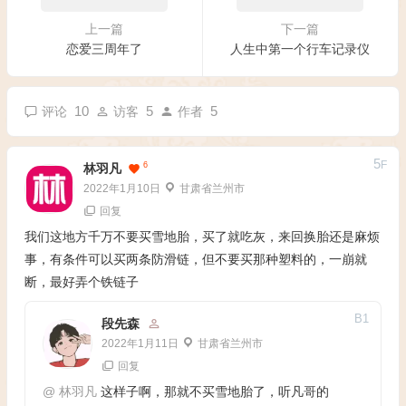
上一篇
下一篇
恋爱三周年了
人生中第一个行车记录仪
10
5
5
评论
访客
作者
5
F
6
林羽凡
2022年1月10日
甘肃省兰州市
回复
我们这地方千万不要买雪地胎，买了就吃灰，来回换胎还是麻烦
事，有条件可以买两条防滑链，但不要买那种塑料的，一崩就
断，最好弄个铁链子
B
1
段先森
2022年1月11日
甘肃省兰州市
回复
@
林羽凡
这样子啊，那就不买雪地胎了，听凡哥的