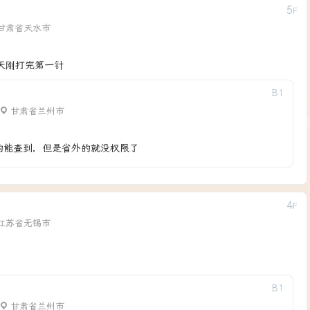
5
F
甘肃省天水市
天刚打完第一针
B
1
甘肃省兰州市
的能查到，但是省外的就没权限了
4
F
江苏省无锡市
B
1
甘肃省兰州市