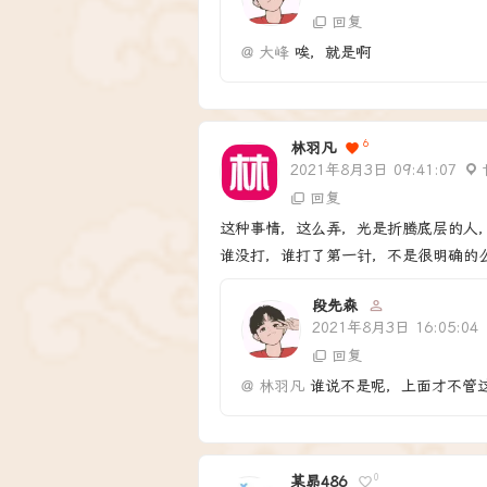
回复
@
大峰
唉，就是啊
6
林羽凡
2021年8月3日 09:41:07
回复
这种事情，这么弄，光是折腾底层的人
谁没打，谁打了第一针，不是很明确的
段先森
2021年8月3日 16:05:04
回复
@
林羽凡
谁说不是呢，上面才不管
0
某昴486