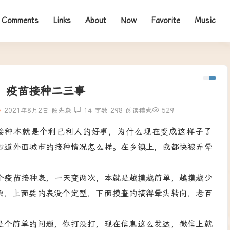
Comments
Links
About
Now
Favorite
Music
疫苗接种二三事
2021年8月2日
段先森
14
字数 298
阅读模式
529
接种本就是个利己利人的好事，为什么现在变成这样子了
知道外面城市的接种情况怎么样。在乡镇上，我都快被弄晕
苗接种表，一天变两次，本就是越摸越简单，越摸越少
杂，上面要的表没个定型，下面摸查的搞得晕头转向，老百
个简单的问题，你打没打，现在信息这么发达，微信上就