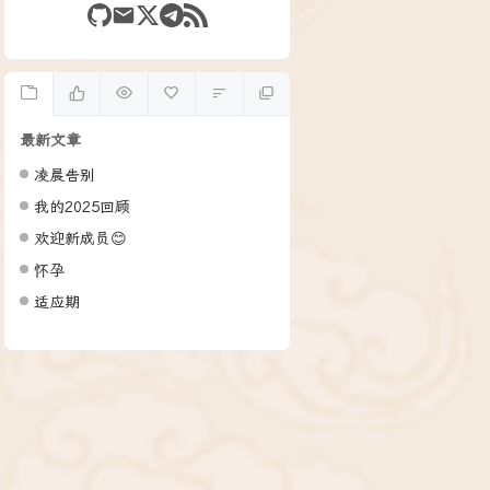
最新文章
凌晨告别
我的2025回顾
欢迎新成员😊
怀孕
适应期