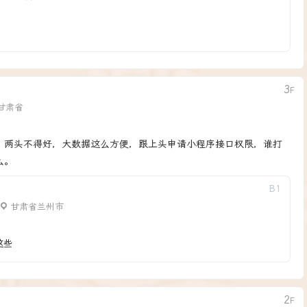
3
F
甘肃省
，两头不得好，大数据这么方便，跟上头申请小程序接口权限，谁打
么。
B
1
甘肃省兰州市
这些
2
F