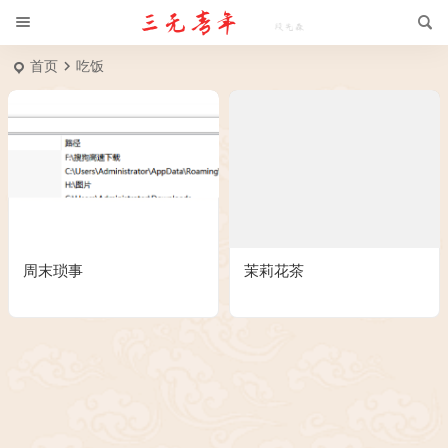
首页
吃饭
周末琐事
茉莉花茶