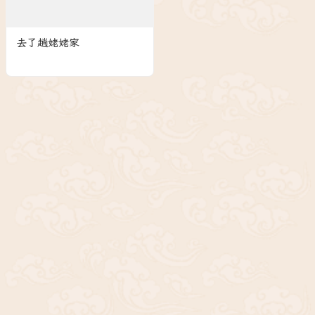
去了趟姥姥家