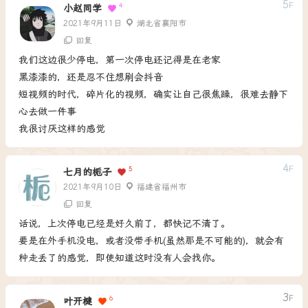
5
F
4
小赵同学
2021年9月11日
湖北省襄阳市
回复
我们这边很少停电，第一次停电还记得是在老家
黑漆漆的，还是忍不住想刷会抖音
短视频的时代，碎片化的视频，确实让自己很焦躁，很难去静下
心去做一件事
我很讨厌这样的感觉
4
F
5
七月的栀子
2021年9月10日
福建省福州市
回复
话说，上次停电已经是好久前了，都快记不清了。
要是在外手机没电，或者没带手机(虽然那是不可能的)，就会有
种走丢了的感觉，即使知道这时没有人会找你。
3
F
6
叶开楗